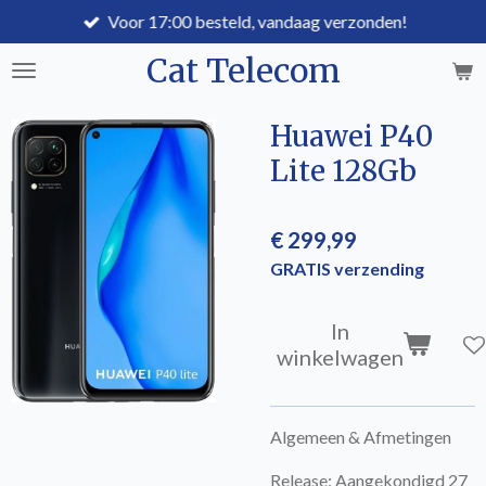
Voor 17:00 besteld, vandaag verzonden!
Ga
direct
Cat Telecom
naar
de
hoofdinhoud
Huawei P40
Lite 128Gb
€ 299,99
GRATIS verzending
In
winkelwagen
Algemeen & Afmetingen
Release: Aangekondigd 27