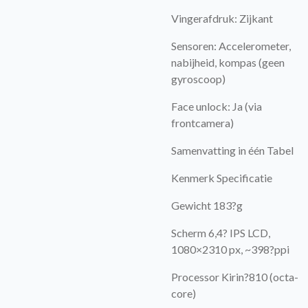
Vingerafdruk: Zijkant
Sensoren: Accelerometer,
nabijheid, kompas (geen
gyroscoop)
Face unlock: Ja (via
frontcamera)
Samenvatting in één Tabel
Kenmerk Specificatie
Gewicht 183?g
Scherm 6,4? IPS LCD,
1080×2310 px, ~398?ppi
Processor Kirin?810 (octa-
core)