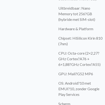
Uitbreidbaar: Nano
Memory tot 256?GB
(hybride met SIM-slot)
Hardware & Platform
Chipset: HiSilicon Kirin 810
(7nm)
CPU: Octa-core (2×2,27?
GHz Cortex?A76 +
6×1,88?GHz Cortex?A55)
GPU: Mali?G52 MP6
OS: Android?10 met
EMUI?10, zonder Google
Play Services
Scherm