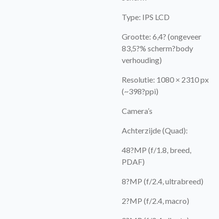
Type: IPS LCD
Grootte: 6,4? (ongeveer
83,5?% scherm?body
verhouding)
Resolutie: 1080 × 2310 px
(~398?ppi)
Camera’s
Achterzijde (Quad):
48?MP (f/1.8, breed,
PDAF)
8?MP (f/2.4, ultrabreed)
2?MP (f/2.4, macro)