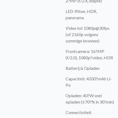
2?MP (f/2.4, diepte)
LED-flitser, HDR,
panorama
Video tot 1080p@30fps
(of 2160p volgens
sommige bronnen)
Frontcamera: 16?MP
(f/2.0), 1080p?video, HDR
Batterij & Opladen
Capaciteit: 4200?mAh Li-
Po
Opladen: 40?W snel
opladen (±70?% in 30?min)
Connectiviteit