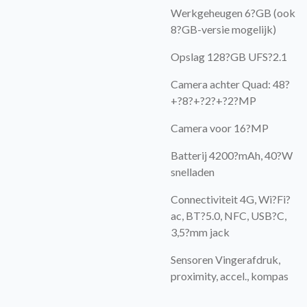
Werkgeheugen 6?GB (ook
8?GB-versie mogelijk)
Opslag 128?GB UFS?2.1
Camera achter Quad: 48?
+?8?+?2?+?2?MP
Camera voor 16?MP
Batterij 4200?mAh, 40?W
snelladen
Connectiviteit 4G, Wi?Fi?
ac, BT?5.0, NFC, USB?C,
3,5?mm jack
Sensoren Vingerafdruk,
proximity, accel., kompas