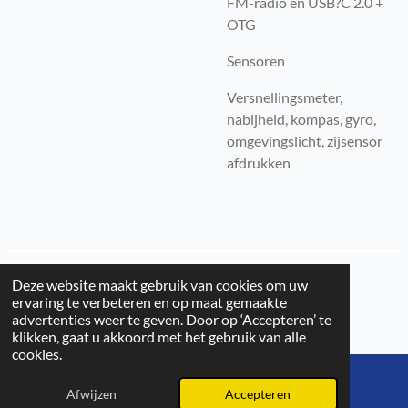
FM-radio en USB?C 2.0 +
OTG
Sensoren
Versnellingsmeter,
nabijheid, kompas, gyro,
omgevingslicht, zijsensor
afdrukken
© 2025 - 2026 Cat Telecom
Deze website maakt gebruik van cookies om uw
ervaring te verbeteren en op maat gemaakte
advertenties weer te geven. Door op ‘Accepteren’ te
klikken, gaat u akkoord met het gebruik van alle
cookies.
Afwijzen
Accepteren
E-mailadres
Kaart