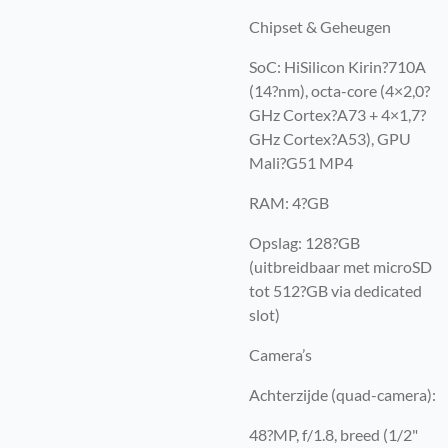
Chipset & Geheugen
SoC: HiSilicon Kirin?710A
(14?nm), octa-core (4×2,0?
GHz Cortex?A73 + 4×1,7?
GHz Cortex?A53), GPU
Mali?G51 MP4
RAM: 4?GB
Opslag: 128?GB
(uitbreidbaar met microSD
tot 512?GB via dedicated
slot)
Camera’s
Achterzijde (quad-camera):
48?MP, f/1.8, breed (1/2"