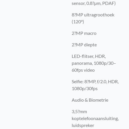
sensor, 0.8?µm, PDAF)
8?MP ultragroothoek
(120°)
2?MP macro
2?MP diepte
LED-flitser, HDR,
panorama, 1080p/30–
60fps video
Selfie: 8?MP, f/2.0, HDR,
1080p/30fps
Audio & Biometrie
3,5?mm
koptelefoonaansluiting,
luidspreker