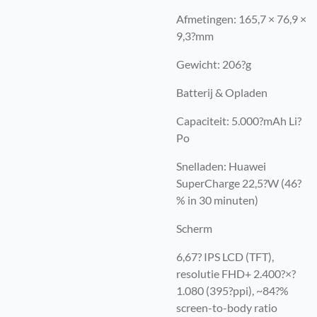
Afmetingen: 165,7 × 76,9 ×
9,3?mm
Gewicht: 206?g
Batterij & Opladen
Capaciteit: 5.000?mAh Li?
Po
Snelladen: Huawei
SuperCharge 22,5?W (46?
% in 30 minuten)
Scherm
6,67? IPS LCD (TFT),
resolutie FHD+ 2.400?×?
1.080 (395?ppi), ~84?%
screen-to-body ratio