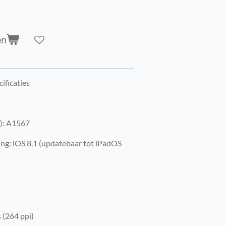
en
cificaties
): A1567
ing: iOS 8.1 (updatebaar tot iPadOS
 (264 ppi)