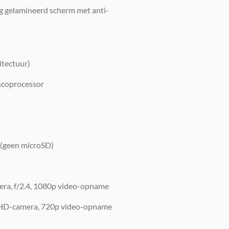
ig gelamineerd scherm met anti-
itectuur)
scoprocessor
 (geen microSD)
era, f/2.4, 1080p video-opname
 HD-camera, 720p video-opname