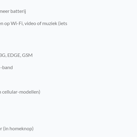
eer batterij
en op Wi-Fi, video of muziek (iets
 3G, EDGE, GSM
l-band
 cellular-modellen)
r (in homeknop)