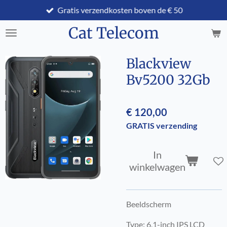
Gratis verzendkosten boven de € 50
Ga
direct
Cat Telecom
naar
de
hoofdinhoud
Blackview
Bv5200 32Gb
€ 120,00
GRATIS verzending
In
winkelwagen
Beeldscherm
Type: 6,1-inch IPS LCD