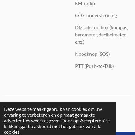
FM-radio
OTG-ondersteuning
Digitale toolbox (kompas,
barometer, decibelmeter,
enz.)
Noodknop (SOS)
PTT (Push-to-Talk)
© 2025 - 2026 Cat Telecom
Deze website maakt gebruik van cookies om uw
ervaring te verbeteren en op maat gemaakte
advertenties weer te geven. Door op ‘Accepteren’ te
klikken, gaat u akkoord met het gebruik van alle
cookies.