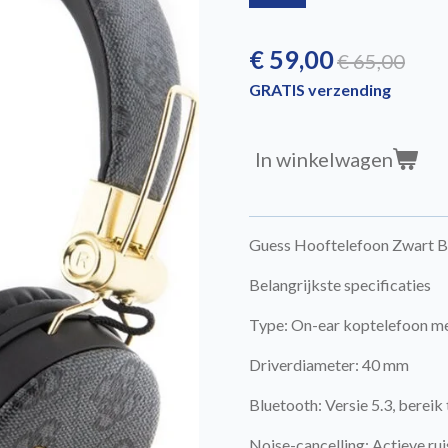
€ 59,00
€ 65,00
GRATIS verzending
In winkelwagen
Guess Hooftelefoon Zwart B
Belangrijkste specificaties
Type: On-ear koptelefoon m
Driverdiameter: 40 mm
Bluetooth: Versie 5.3, bereik
Noise-cancelling: Actieve r