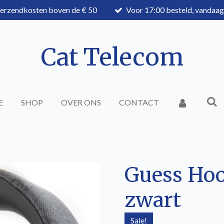
verzendkosten boven de € 50
Voor 17:00 besteld, vandaa
Cat Telecom
E
SHOP
OVER ONS
CONTACT
Guess Hoo
zwart
Sale!