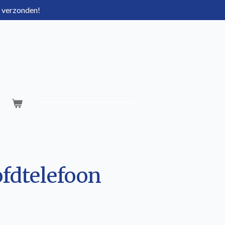
g verzonden!
fdtelefoon