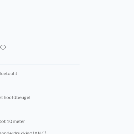
luetooht
et hoofdbeugel
 tot 10 meter
uisonderdrukking (ANC)