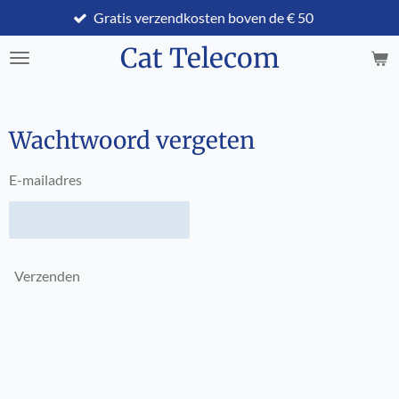
Gratis verzendkosten boven de € 50
Ga
direct
Cat Telecom
naar
de
hoofdinhoud
Wachtwoord vergeten
E-mailadres
Verzenden