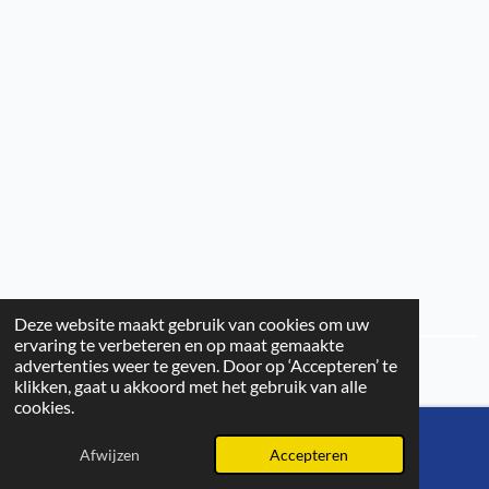
Deze website maakt gebruik van cookies om uw
ervaring te verbeteren en op maat gemaakte
advertenties weer te geven. Door op ‘Accepteren’ te
© 2025 - 2026 Cat Telecom
klikken, gaat u akkoord met het gebruik van alle
cookies.
Afwijzen
Accepteren
E-mailadres
Kaart